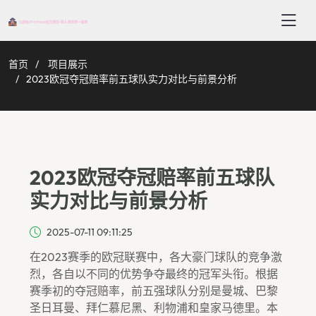
首页
项目展示
2023欧冠夺冠赔率前五球队实力对比与前景分析
2023欧冠夺冠赔率前五球队
实力对比与前景分析
2025-07-11 09:11:25
在2023赛季的欧冠联赛中，各大豪门球队的竞争激
烈，各自以不同的优势争夺最终的冠军头衔。根据
赛季初的夺冠赔率，前五强球队分别是曼城、巴黎
圣日耳曼、拜仁慕尼黑、利物浦和皇家马德里。本