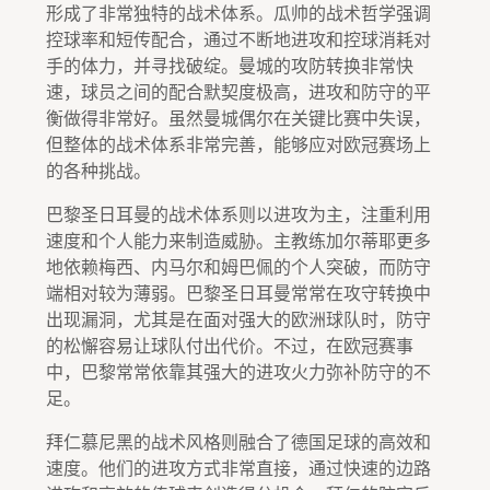
形成了非常独特的战术体系。瓜帅的战术哲学强调
控球率和短传配合，通过不断地进攻和控球消耗对
手的体力，并寻找破绽。曼城的攻防转换非常快
速，球员之间的配合默契度极高，进攻和防守的平
衡做得非常好。虽然曼城偶尔在关键比赛中失误，
但整体的战术体系非常完善，能够应对欧冠赛场上
的各种挑战。
巴黎圣日耳曼的战术体系则以进攻为主，注重利用
速度和个人能力来制造威胁。主教练加尔蒂耶更多
地依赖梅西、内马尔和姆巴佩的个人突破，而防守
端相对较为薄弱。巴黎圣日耳曼常常在攻守转换中
出现漏洞，尤其是在面对强大的欧洲球队时，防守
的松懈容易让球队付出代价。不过，在欧冠赛事
中，巴黎常常依靠其强大的进攻火力弥补防守的不
足。
拜仁慕尼黑的战术风格则融合了德国足球的高效和
速度。他们的进攻方式非常直接，通过快速的边路