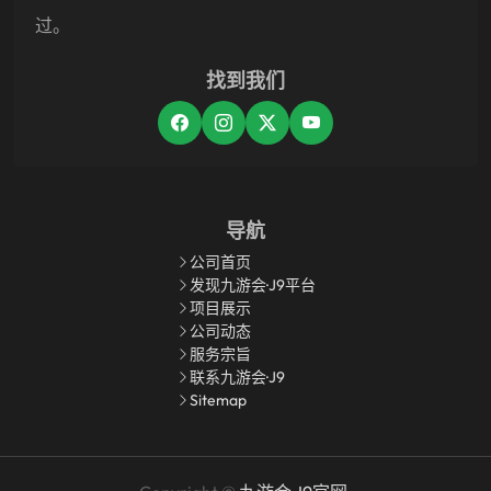
过。
找到我们
导航
公司首页
发现九游会·J9平台
项目展示
公司动态
服务宗旨
联系九游会·J9
Sitemap