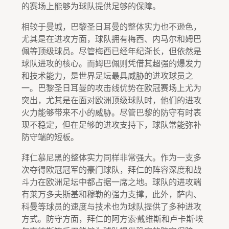
的赛场上能够为球队提供足够的保障。
相较于曼城，巴黎圣日耳曼的整体实力也不逊色，
尤其是在进攻方面，球队拥有梅西、内马尔和姆巴
佩等顶级球员。尽管梅西已经年纪渐长，但依然是
球队进攻的核心。而姆巴佩则凭借其超强的爆发力
和技术能力，是世界足坛最具威胁的进攻球员之
一。巴黎圣日耳曼的攻击线优势在欧冠赛场上尤为
突出，尤其是在面对欧洲顶级球队时，他们的进攻
火力能够带来不小的威胁。尽管巴黎的防守有时表
现不稳定，但在足够的进攻支持下，球队常能弥补
防守端的短板。
拜仁慕尼黑的整体实力同样非常强大。作为一支多
次夺得欧冠冠军的豪门球队，拜仁的阵容深度和战
斗力在欧洲足坛中都占据一席之地。球队的进攻端
有莱万多夫斯基和穆勒的强力支撑，此外，萨内、
科曼等球员的速度与技术也为球队提供了多种进攻
方式。防守方面，拜仁的阿方索·戴维斯和卢卡斯·埃