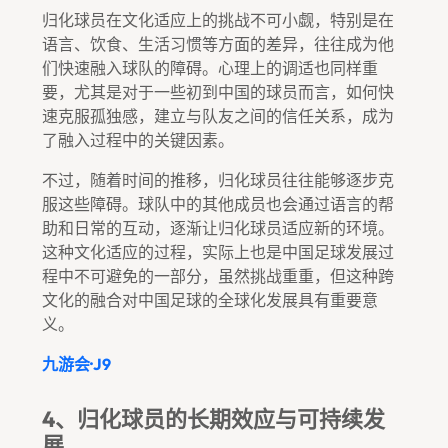
归化球员在文化适应上的挑战不可小觑，特别是在
语言、饮食、生活习惯等方面的差异，往往成为他
们快速融入球队的障碍。心理上的调适也同样重
要，尤其是对于一些初到中国的球员而言，如何快
速克服孤独感，建立与队友之间的信任关系，成为
了融入过程中的关键因素。
不过，随着时间的推移，归化球员往往能够逐步克
服这些障碍。球队中的其他成员也会通过语言的帮
助和日常的互动，逐渐让归化球员适应新的环境。
这种文化适应的过程，实际上也是中国足球发展过
程中不可避免的一部分，虽然挑战重重，但这种跨
文化的融合对中国足球的全球化发展具有重要意
义。
九游会·J9
4、归化球员的长期效应与可持续发
展