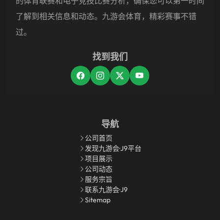
的体育联赛和电子竞技比赛分析，确保您可以第一时间
了解到相关信息和动态。九游会体育，精彩赛事不错
过。
找到我们
导航
公司首页
发现九游会·J9平台
项目展示
公司动态
服务宗旨
联系九游会·J9
Sitemap