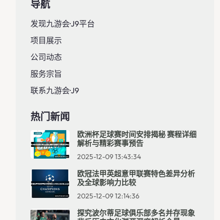
导航
发现九游会·J9平台
项目展示
公司动态
服务宗旨
联系九游会·J9
热门新闻
欧洲杯足球赛时间安排揭秘 赛程详细
解析与精彩赛事预告
2025-12-09 13:43:34
欧冠法甲英超意甲联赛特色差异分析
及全球影响力比较
2025-12-09 12:14:36
探究波尔蒂足球俱乐部多名并存现象