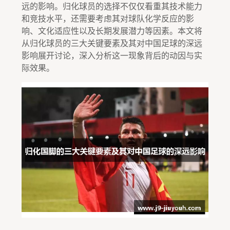
远的影响。归化球员的选择不仅仅看重其技术能力
和竞技水平，还需要考虑其对球队化学反应的影
响、文化适应性以及长期发展潜力等因素。本文将
从归化球员的三大关键要素及其对中国足球的深远
影响展开讨论，深入分析这一现象背后的动因与实
际效果。