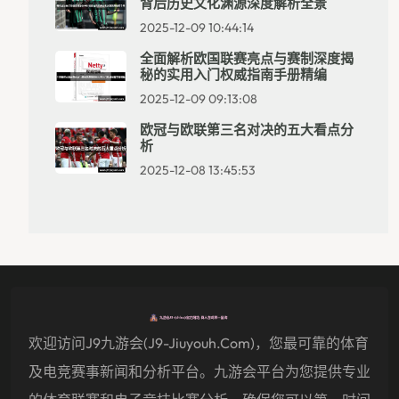
背后历史文化渊源深度解析全景
2025-12-09 10:44:14
全面解析欧国联赛亮点与赛制深度揭
秘的实用入门权威指南手册精编
2025-12-09 09:13:08
欧冠与欧联第三名对决的五大看点分
析
2025-12-08 13:45:53
欢迎访问j9九游会(j9-Jiuyouh.com)，您最可靠的体育
及电竞赛事新闻和分析平台。九游会平台为您提供专业