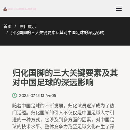
首页
项目展示
归化国脚的三大关键要素及其对中国足球的深远影响
归化国脚的三大关键要素及其
对中国足球的深远影响
2025-07-13 13:44:05
随着中国足球的不断发展，归化球员逐渐成为了热
门话题。归化国脚的引入不仅仅是中国足球人才引
进的一种方式，它涉及到多方面的因素，对中国足
球的技术水平、整体竞争力乃至足球文化产生了深