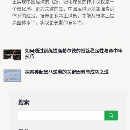
正实现中国足球的飞跃，归化球员的作用仅仅是一
个催化剂。更为关键的是，中国足球必须加强青训
体系的建设，培养更多本土球员，才能从根本上提
高整体水平，实现更长期的竞争力。
如何通过训练提高希尔德的投篮稳定性与命中率
技巧
探索英超黑马逆袭的关键因素与成功之道
搜索