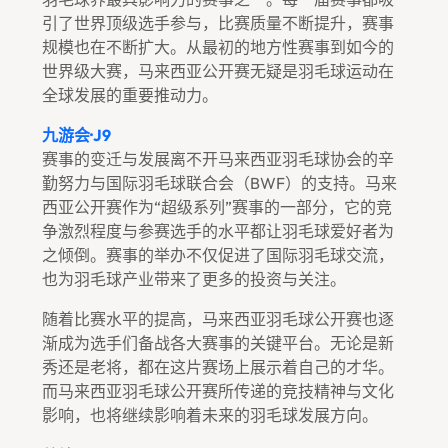
引了世界顶级选手参与，比赛质量不断提升，赛事
规模也在不断扩大。从最初的地方性赛事到如今的
世界级大赛，马来西亚公开赛无疑是羽毛球运动在
全球发展的重要推动力。
九游会·J9
赛事的变迁与发展离不开马来西亚羽毛球协会的辛
勤努力与国际羽毛球联合会（BWF）的支持。马来
西亚公开赛作为“超级系列”赛事的一部分，它的竞
争激烈程度与参赛选手的水平都让羽毛球爱好者为
之倾倒。赛事的举办不仅促进了国际羽毛球交流，
也为羽毛球产业带来了更多的投资与关注。
随着比赛水平的提高，马来西亚羽毛球公开赛也逐
渐成为选手们备战各大赛事的关键平台。无论是新
秀还是老将，都在这片赛场上展示着自己的才华。
而马来西亚羽毛球公开赛所传递的竞技精神与文化
影响，也将继续影响着未来的羽毛球发展方向。