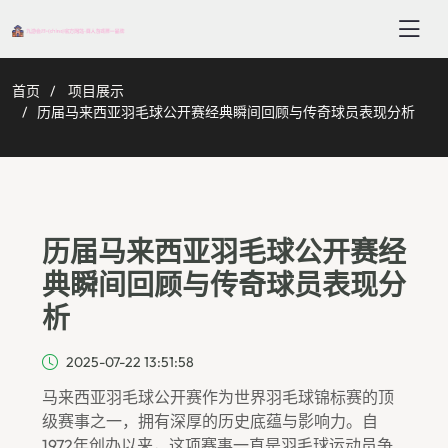
首页
项目展示
历届马来西亚羽毛球公开赛经典瞬间回顾与传奇球员表现分析
历届马来西亚羽毛球公开赛经
典瞬间回顾与传奇球员表现分
析
2025-07-22 13:51:58
马来西亚羽毛球公开赛作为世界羽毛球锦标赛的顶
级赛事之一，拥有深厚的历史底蕴与影响力。自
1972年创办以来，这项赛事一直是羽毛球运动员争