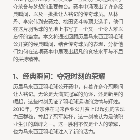
夺荣誉与梦想的重要舞台。赛事中涌现出了许多经
典瞬间，以及一批批让人铭记的传奇球员。从林
丹、李宗伟到安赛龙、桃田贤斗等顶尖选手，他们
在这片羽毛球的圣地上书写了一个又一个令人难以
忘怀的篇章。本文将通过回顾历届马来西亚羽毛球
公开赛的经典瞬间，结合传奇球员的表现，分析他
们如何在这项赛事中展现出超凡的竞技水平与不屈
的拼搏精神。
1、经典瞬间：夺冠时刻的荣耀
历届马来西亚羽毛球公开赛中，有着许多夺冠瞬间
让人铭记。无论是大满贯冠军的角逐，还是新星的
崛起，这些时刻见证了羽毛球运动的激情与辉煌。
2010年，李宗伟在马来西亚公开赛上以超强的表现
力压群雄，捧起了冠军奖杯，这一刻被认为是他职
业生涯的巅峰之一。这一胜利不仅是个人的荣耀，
也为马来西亚羽毛球注入了新的活力。