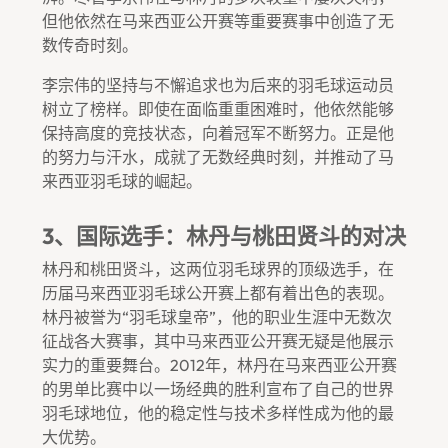
但他依然在马来西亚公开赛等重要赛事中创造了无
数传奇时刻。
李宗伟的坚持与不懈追求也为后来的羽毛球运动员
树立了榜样。即使在面临重重困难时，他依然能够
保持高度的竞技状态，向着冠军不断努力。正是他
的努力与汗水，成就了无数经典时刻，并推动了马
来西亚羽毛球的崛起。
3、国际选手：林丹与桃田贤斗的对决
林丹和桃田贤斗，这两位羽毛球界的顶级选手，在
历届马来西亚羽毛球公开赛上都有着出色的表现。
林丹被誉为“羽毛球皇帝”，他的职业生涯中无数次
征战各大赛事，其中马来西亚公开赛无疑是他展示
实力的重要舞台。2012年，林丹在马来西亚公开赛
的男单比赛中以一场经典的胜利宣布了自己的世界
羽毛球地位，他的稳定性与技术多样性成为他的最
大优势。