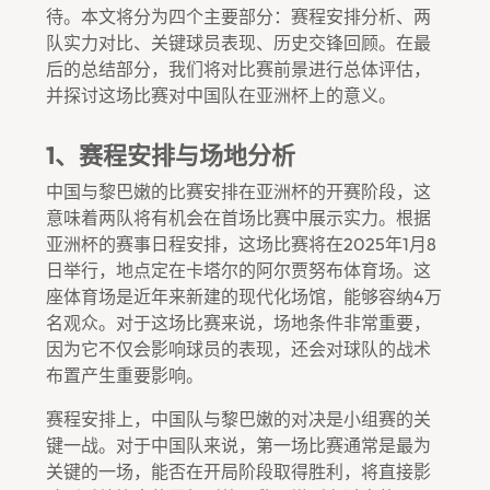
待。本文将分为四个主要部分：赛程安排分析、两
队实力对比、关键球员表现、历史交锋回顾。在最
后的总结部分，我们将对比赛前景进行总体评估，
并探讨这场比赛对中国队在亚洲杯上的意义。
1、赛程安排与场地分析
中国与黎巴嫩的比赛安排在亚洲杯的开赛阶段，这
意味着两队将有机会在首场比赛中展示实力。根据
亚洲杯的赛事日程安排，这场比赛将在2025年1月8
日举行，地点定在卡塔尔的阿尔贾努布体育场。这
座体育场是近年来新建的现代化场馆，能够容纳4万
名观众。对于这场比赛来说，场地条件非常重要，
因为它不仅会影响球员的表现，还会对球队的战术
布置产生重要影响。
赛程安排上，中国队与黎巴嫩的对决是小组赛的关
键一战。对于中国队来说，第一场比赛通常是最为
关键的一场，能否在开局阶段取得胜利，将直接影