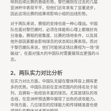
响到后续比赛的晋级形势。黎巴嫩则在过去的几届
亚洲杯中表现平平，但他们近年来有了显著进步，
因此这场比赛的结果将影响小组的出线形势。
对于两队来说，赛程的安排也是一种心理战。中国
队在面对黎巴嫩时，必须在体能和心理上都做好充
分准备。赛程的密集度、比赛的场地条件，以及其
他外部因素都会影响球员的状态和比赛表现。而对
于黎巴嫩队来说，他们可能将这场比赛视为一场“突
破战”，在面对强大的中国队时需要展现出更强的斗
志。
2、两队实力对比分析
在实力对比方面，中国队无疑在整体阵容上拥有更
多的优势。中国队目前在亚洲范围内的排名处于前
列，且拥有一批经验丰富的球员。尤其是球队的攻
击线，在亚洲杯预选赛中展现了出色的进攻能力。
中场方面，几位球员的控球能力和传球精准度也使
得球队的整体战术更加稳固。