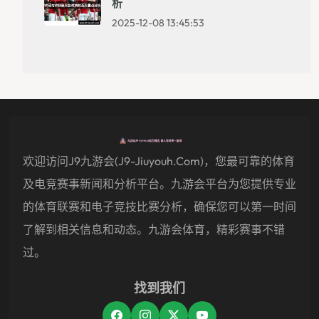
析
2025-12-08 13:45:53
欢迎访问j9九游会(j9-Jiuyouh.com)，您最可靠的体育
及电竞赛事新闻和分析平台。九游会平台为您提供专业
的体育联赛和电子竞技比赛分析，确保您可以第一时间
了解到相关信息和动态。九游会体育，精彩赛事不错
过。
找到我们