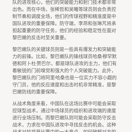
队的进攻核心，他们的突破能力和射门技术都非常
出色。而在中场，张稀哲和吴曦等球员则会负责控
制节奏和调度全场，他们的传球视野和精准度是中
国队进攻的重要保障。防守端，李昂和张琳芃将承
担起重要的防守任务，他们的经验和稳定性在面对
黎巴嫩的反击时至关重要。
黎巴嫩队的关键球员则是一些具有爆发力和突破能
力的前锋。比如，黎巴嫩队的锋线球员哈桑·穆罕默
德和阿卜杜·贾巴尔，都是球队进攻的主力，他们有
着敏锐的门前嗅觉和强大的个人突破能力。此外，
黎巴嫩队的门将阿里·哈桑也是一位实力不容小觑的
守门员，他的反应速度和出击时机非常精准，是黎
巴嫩防线的重要保障。
从战术角度来看，中国队在这场比赛中可能会采取
控球型战术，通过中场球员的组织和进攻端的速度
进行全场压制。而黎巴嫩队则可能会采取防守反击
战术，力求在中国队进攻中寻找反击的机会。这种
战术对抗将是比赛中的一大亮点，如何破解对方的