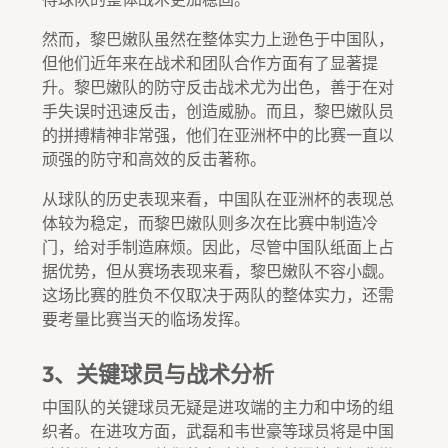
然而，黎巴嫩队虽然在整体实力上逊色于中国队，
但他们近年来在战术和团队合作方面有了显著提
升。黎巴嫩队的防守反击战术尤为出色，善于在对
手失误时迅速反击，创造威胁。而且，黎巴嫩队员
的拼搏精神非常强，他们在亚洲杯中的比赛一直以
顽强的防守和高效的反击著称。
从球队的历史表现来看，中国队在亚洲杯的表现总
体较为稳定，而黎巴嫩队则多次在比赛中制造冷
门，给对手制造麻烦。因此，尽管中国队纸面上占
据优势，但从赛场表现来看，黎巴嫩队不容小觑。
这场比赛的胜负不仅取决于两队的整体实力，还需
要考量比赛当天的临场发挥。
3、关键球员与战术分析
中国队的关键球员无疑是进攻端的主力和中场的组
织者。在进攻方面，武磊和韦世豪等球员将是中国