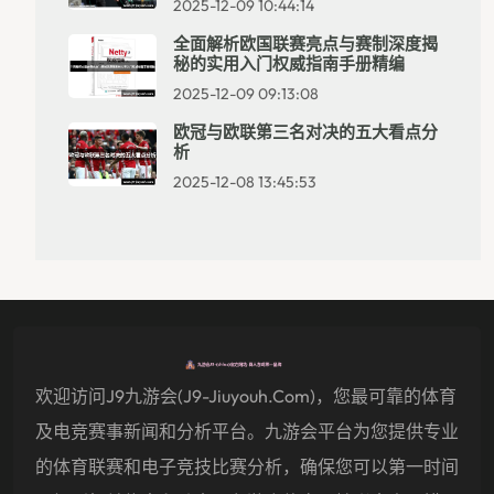
2025-12-09 10:44:14
全面解析欧国联赛亮点与赛制深度揭
秘的实用入门权威指南手册精编
2025-12-09 09:13:08
欧冠与欧联第三名对决的五大看点分
析
2025-12-08 13:45:53
欢迎访问j9九游会(j9-Jiuyouh.com)，您最可靠的体育
及电竞赛事新闻和分析平台。九游会平台为您提供专业
的体育联赛和电子竞技比赛分析，确保您可以第一时间