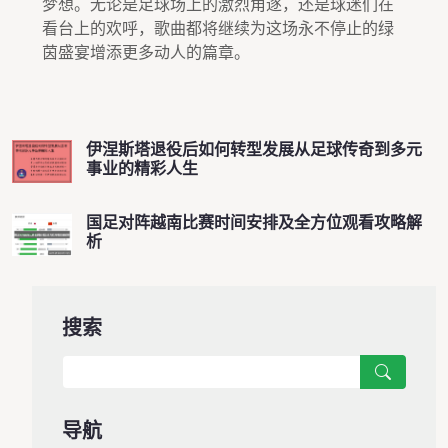
梦想。无论是足球场上的激烈角逐，还是球迷们在
看台上的欢呼，歌曲都将继续为这场永不停止的绿
茵盛宴增添更多动人的篇章。
伊涅斯塔退役后如何转型发展从足球传奇到多元
事业的精彩人生
国足对阵越南比赛时间安排及全方位观看攻略解
析
搜索
导航