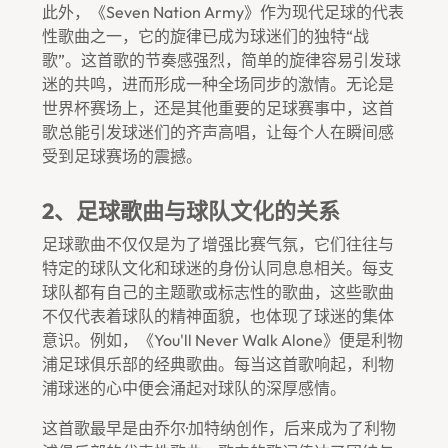
此外，《Seven Nation Army》作为现代足球的代表
性歌曲之一，它的旋律已成为球迷们的独特“战
歌”。这首歌的节奏感强烈，简单的旋律容易引发球
迷的共鸣，进而形成一种全场同步的激情。无论是
世界杯赛场上，还是其他重要的足球赛事中，这首
歌总能引发球迷们的齐声高唱，让每个人在瞬间感
受到足球赛场的震撼。
2、足球歌曲与球队文化的关系
足球歌曲不仅仅是为了增强比赛气氛，它们往往与
特定的球队文化和球迷的身份认同息息相关。每支
球队都有自己的主题歌或标志性的歌曲，这些歌曲
不仅代表着球队的精神面貌，也体现了球迷的集体
意识。例如，《You'll Never Walk Alone》便是利物
浦足球俱乐部的经典歌曲。每当这首歌响起，利物
浦球迷的心中便会涌起对球队的深厚感情。
这首歌最早是由乔尔·加特纳创作，后来成为了利物