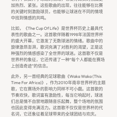
加热烈、紧张。这些歌曲的出现，往往能够在比赛
的关键时刻激励球员，也能够让球迷在不同的情境
中找到情感的共鸣。
比如，《The Cup Of Life》是世界杯历史上最具代
表性的歌曲之一。这首歌伴随着1998年法国世界杯
的盛大开幕，它激发了无数球迷的情绪。歌曲中的
旋律激昂澎湃，歌词充满了对胜利的渴望，正是这
种强烈的情感感染了全世界的球迷。这首歌不仅是
世界杯的象征，它还传递了一种“每个人都能在赛场
上创造奇迹”的信念。
此外，另一首经典的足球歌曲《Waka Waka (This
Time For Africa)》，作为2010年南非世界杯的主题
歌，它在赛场外的影响力同样不可小觑。这首歌的
节奏欢快，歌词富有激励性，每当它响起时，球迷
们总是情不自禁地跟随音乐起舞，整个场地的氛围
也因此变得充满活力。这首歌不仅仅是世界杯的代
名词，它还象征着足球带来的全球团结与欢庆。