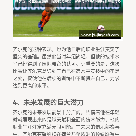
齐尔克的这种表现，也为他日后的职业生涯奠定了
坚实的基础。虽然他当时年纪尚轻，但他的技术水
平已经得到了国际舞台的认可。更重要的是，这次
比赛让齐尔克意识到了自己在高水平竞技中的不足
之处，促使他在后续的训练中不断提升自己，力求
达到更高的水平。
4、未来发展的巨大潜力
齐尔克的未来发展前景十分广阔，凭借着他在年轻
时就展现出来的足球天赋和全面的技术能力，他的
职业生涯注定充满无限可能。在未来的俱乐部赛事
中，齐尔克有望继续在荷兰乃至欧洲的顶级联赛中