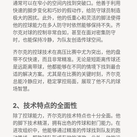
通常可以在窄小的空间内找到突破口。他善于利用
快速的脚步变化和巧妙的假动作，给防守球员制造
极大的困扰。此外，他的低重心和灵活的脚法使得
他的控球能力在多人防守时依然能够保持不失。齐
尔克对球的控制非常自如，甚至在面对密集防守
时，也能保持冷静，为队友创造传球空间。
齐尔克的控球技术在高压比赛中尤为突出，他的盘
带不仅快速，而且非常精准。无论是短距离传球还
是远距离带球，他都能够在不同的情境下找到最合
适的解决方案。尤其是在比赛的关键时刻，齐尔克
总能冷静应对，稳定掌控局面，展现了他不凡的球
场智慧。
2、技术特点的全面性
除了控球能力，齐尔克的技术特点也十分全面。他
的脚下技术精湛，拥有出色的传球和射门能力。在
进攻组织中，他能够通过精准的传球找到队友的跑