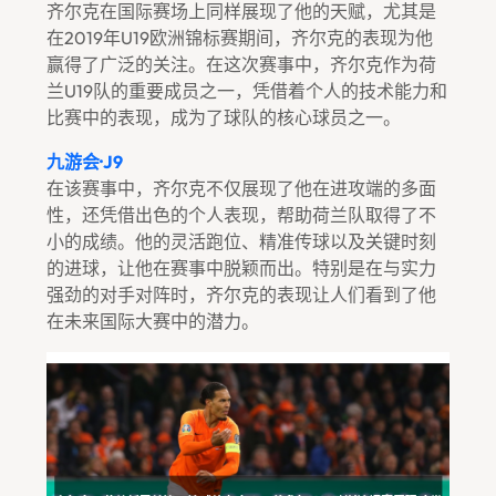
齐尔克在国际赛场上同样展现了他的天赋，尤其是
在2019年U19欧洲锦标赛期间，齐尔克的表现为他
赢得了广泛的关注。在这次赛事中，齐尔克作为荷
兰U19队的重要成员之一，凭借着个人的技术能力和
比赛中的表现，成为了球队的核心球员之一。
九游会·J9
在该赛事中，齐尔克不仅展现了他在进攻端的多面
性，还凭借出色的个人表现，帮助荷兰队取得了不
小的成绩。他的灵活跑位、精准传球以及关键时刻
的进球，让他在赛事中脱颖而出。特别是在与实力
强劲的对手对阵时，齐尔克的表现让人们看到了他
在未来国际大赛中的潜力。