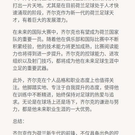
打出一片天地。尤其是在目前荷兰足球处于人才快
速涌现的阶段，齐尔克作为新一代的荷兰足球天
才，有着巨大的发展潜力。
在未来的国际大赛中，齐尔克也有望成为荷兰国家
队的重要一员。随着他在俱乐部和国际比赛中不断
积累经验，他的技术能力将更加成熟，比赛阅读能
力也将得到进一步提升。齐尔克的控球能力、进攻
组织以及射门技巧，都将成为他在未来足球生涯中
立足的重要武器。
此外，齐尔克在个人品格和职业态度上也值得关
注。他脚踏实地、专注于自我提升的态度，使得他
在训练中不断精进，始终保持对足球的热爱与追
求。无论是在球场上还是场下，齐尔克的谦逊与努
力，都是他未来职业生涯的一大优势。
总结：
齐尔克作为荷兰新生代的前锋，不仅具备出色的控