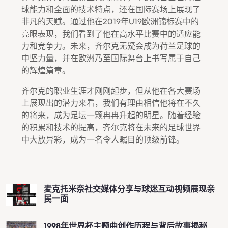
球能力和全面的技术特点，还在国际赛场上展现了
非凡的天赋。通过他在2019年U19欧洲锦标赛中的
亮眼表现，我们看到了他在高水平比赛中的适应能
力和竞争力。未来，齐尔克无疑会成为荷兰足球的
中坚力量，并在欧洲乃至国际舞台上书写属于自己
的辉煌篇章。
齐尔克的职业生涯才刚刚起步，但从他在各大赛场
上展现出的潜力来看，我们有理由相信他将在不久
的将来，成为足坛一颗冉冉升起的明星。随着经验
的积累和技术的提高，齐尔克将在未来的足球世界
中大放异彩，成为一名令人瞩目的顶级前锋。
麦克托米奈社交媒体分享与球迷互动视频展现亲
民一面
1998年世界杯主题曲创作历程与背后故事揭秘