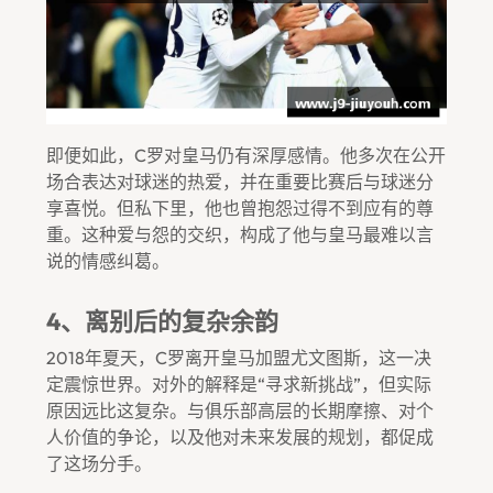
即便如此，C罗对皇马仍有深厚感情。他多次在公开
场合表达对球迷的热爱，并在重要比赛后与球迷分
享喜悦。但私下里，他也曾抱怨过得不到应有的尊
重。这种爱与怨的交织，构成了他与皇马最难以言
说的情感纠葛。
4、离别后的复杂余韵
2018年夏天，C罗离开皇马加盟尤文图斯，这一决
定震惊世界。对外的解释是“寻求新挑战”，但实际
原因远比这复杂。与俱乐部高层的长期摩擦、对个
人价值的争论，以及他对未来发展的规划，都促成
了这场分手。