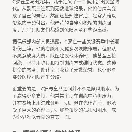
C罗在皇马的九年，几乎定义了一个俱乐部的黄金时
代。从欧冠三连冠到无数进球纪录，他将伯纳乌变
成了自己的舞台。然而这些辉煌背后，是常人难以
想象的辛酸付出。他严苛的自律和极端的训练强
度，几乎让队友们都感到惊叹甚至有些距离感。
据俱乐部内部人员透露，C罗在一些关键赛季中长期
带伤上阵。他的右膝和大腿多次隐隐作痛，但他从
不愿意缺席大赛。队医建议他休养时，他甚至直接
回绝，坚持用护具和特制训练方式维持状态。这种
拼命的态度，既让皇马收获了无数荣誉，也让他与
部分医疗团队产生分歧。
更重要的是，C罗与皇马之间并不总是顺风顺水。为
了赢得更多支持，他常常主动在训练中承担压力，
并在赛场上用进球证明一切。但在光环背后，他承
受了巨大的心理压力。那些夜晚的孤独和泪水，成
为外界难以看见的真实一面。