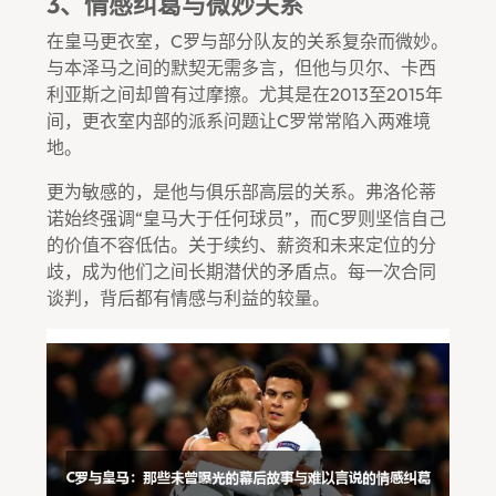
3、情感纠葛与微妙关系
在皇马更衣室，C罗与部分队友的关系复杂而微妙。
与本泽马之间的默契无需多言，但他与贝尔、卡西
利亚斯之间却曾有过摩擦。尤其是在2013至2015年
间，更衣室内部的派系问题让C罗常常陷入两难境
地。
更为敏感的，是他与俱乐部高层的关系。弗洛伦蒂
诺始终强调“皇马大于任何球员”，而C罗则坚信自己
的价值不容低估。关于续约、薪资和未来定位的分
歧，成为他们之间长期潜伏的矛盾点。每一次合同
谈判，背后都有情感与利益的较量。