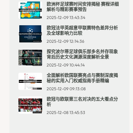
欧洲杯足球赛时间安排揭秘 赛程详细
解析与精彩赛事预告
2025-12-09 13:43:34
欧冠法甲英超意甲联赛特色差异分析
及全球影响力比较
2025-12-09 12:14:36
探究波尔蒂足球俱乐部多名并存现象
背后历史文化渊源深度解析全景
2025-12-09 10:44:14
全面解析欧国联赛亮点与赛制深度揭
秘的实用入门权威指南手册精编
2025-12-09 09:13:08
欧冠与欧联第三名对决的五大看点分
析
2025-12-08 13:45:53