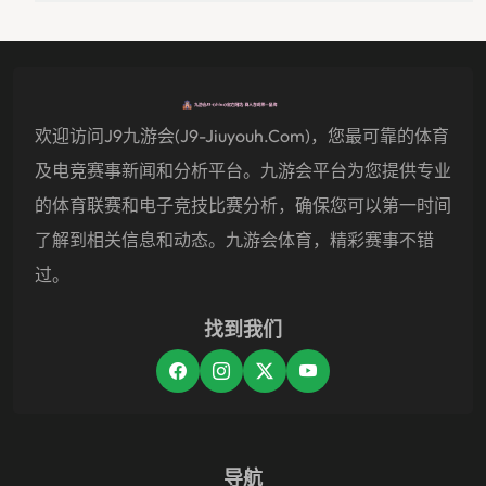
欢迎访问j9九游会(j9-Jiuyouh.com)，您最可靠的体育
及电竞赛事新闻和分析平台。九游会平台为您提供专业
的体育联赛和电子竞技比赛分析，确保您可以第一时间
了解到相关信息和动态。九游会体育，精彩赛事不错
过。
找到我们
导航