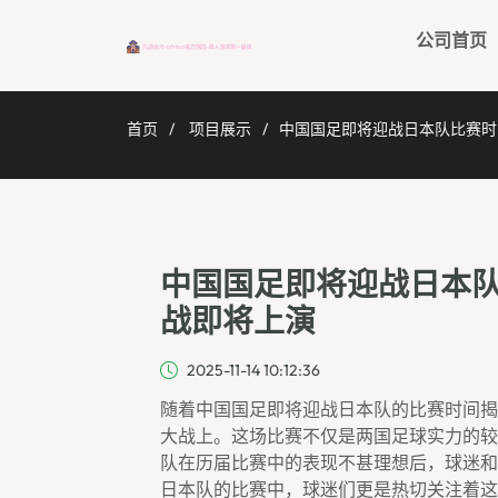
公司首页
首页
项目展示
中国国足即将迎战日本队比赛时
中国国足即将迎战日本
战即将上演
2025-11-14 10:12:36
随着中国国足即将迎战日本队的比赛时间揭
大战上。这场比赛不仅是两国足球实力的较
队在历届比赛中的表现不甚理想后，球迷和
日本队的比赛中，球迷们更是热切关注着这