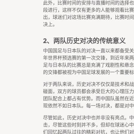
此外，比赛时间的安排与直播时间的选择也
段进行，这样不仅有更多的人能够观看比赛
出，球迷们对这场比赛充满期待，比赛时间
决上。
2、两队历史对决的传统意义
中国国足与日本队的对决一直以来都备受关
年世界杯预选赛的第一次交锋，到近年来两
足与日本队的比赛总是充满了戏剧性和悬念
的交锋都被视为中国足球发展的一个重要标
对于两队来说，历史对决不仅仅是技术和战
碰面，双方的球员都会承受巨大的心理压力
团队配合上都占有优势。而中国队虽然在近
现依然不如日本队。每一场对决，都是对中
尽管如此，历史对决中也并非没有亮点。中
击，尽管这些时刻并不多，但却在球迷心中
们回忆起两队过往的精彩对抗，也让他们对