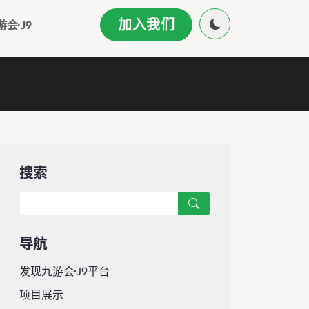
加入我们
会·J9
搜索
导航
发现九游会·J9平台
项目展示