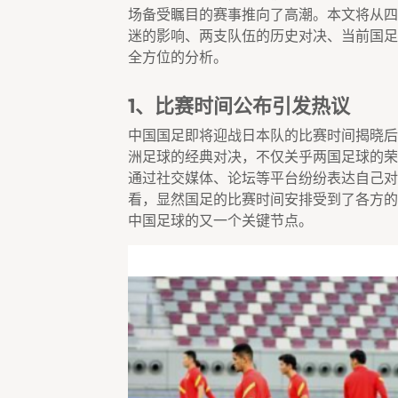
场备受瞩目的赛事推向了高潮。本文将从四
迷的影响、两支队伍的历史对决、当前国足
全方位的分析。
1、比赛时间公布引发热议
中国国足即将迎战日本队的比赛时间揭晓后
洲足球的经典对决，不仅关乎两国足球的荣
通过社交媒体、论坛等平台纷纷表达自己对
看，显然国足的比赛时间安排受到了各方的
中国足球的又一个关键节点。