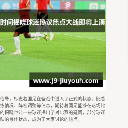
信号，标志着国足在备战中进入了正式的状态。随着
练情况、阵容调整等信息，期待着国足能够在这场比
的揭晓也让一些球迷提出了对比赛的疑问，部分球迷
队的最佳状态，成为了大家讨论的热点。