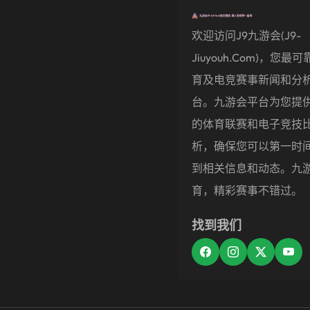
欢迎访问j9九游会(j9-
Jiuyouh.com)，您最
育及电竞赛事新闻和分
台。九游会平台为您提
的体育联赛和电子竞技
析，确保您可以第一时
到相关信息和动态。九
育，精彩赛事不错过。
找到我们