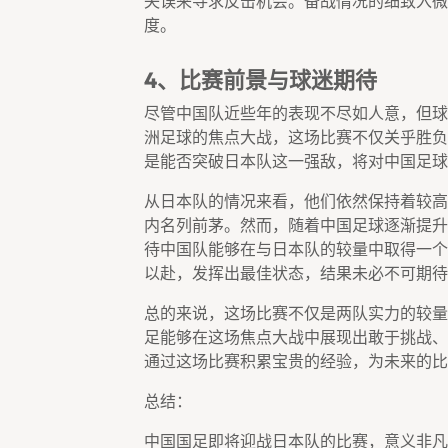
失误来寻求反击机会。备战情况的细致入微
度。
4、比赛前景与球迷期待
尽管中国队近些年的表现不尽如人意，但球
洲足球的焦点大战，这场比赛不仅关乎胜负
是能否突破日本队这一强敌，将对中国足球
从日本队的情况来看，他们依然保持着较高
内名列前茅。然而，随着中国足球逐渐提升
待中国队能够在与日本队的较量中取得一个
以赴，发挥出最佳状态，结果未必不可期待
总的来说，这场比赛不仅是两队实力的较量
足能够在这场焦点大战中展现出敢于挑战、
通过这场比赛积累宝贵的经验，为未来的比
总结：
中国国足即将迎战日本队的比赛，意义非凡