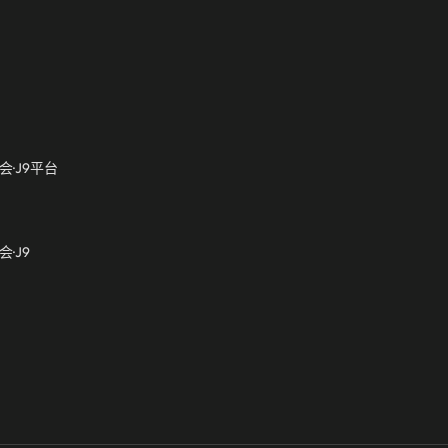
·J9平台
·J9