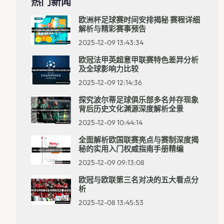
热门新闻
欧洲杯足球赛时间安排揭秘 赛程详细
解析与精彩赛事预告
2025-12-09 13:43:34
欧冠法甲英超意甲联赛特色差异分析
及全球影响力比较
2025-12-09 12:14:36
探究波尔蒂足球俱乐部多名并存现象
背后历史文化渊源深度解析全景
2025-12-09 10:44:14
全面解析欧国联赛亮点与赛制深度揭
秘的实用入门权威指南手册精编
2025-12-09 09:13:08
欧冠与欧联第三名对决的五大看点分
析
2025-12-08 13:45:53