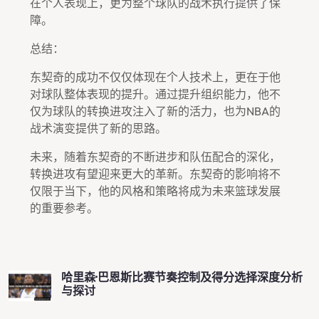
在个人表现上，更为整个球队的战术执行提供了保
障。
总结：
东契奇的成功不仅仅体现在个人技术上，更在于他
对球队整体表现的提升。通过提升组织能力，他不
仅为球队的转换进攻注入了新的活力，也为NBA的
战术演变提供了新的思路。
未来，随着东契奇的不断进步和队伍配合的深化，
转换进攻有望迎来更大的革新。东契奇的影响将不
仅限于当下，他的风格和策略将成为未来篮球发展
的重要参考。
哈里森·巴恩斯比赛节奏控制及得分选择深度分析
与探讨