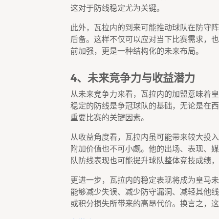
这对于防线稳定尤为关键。
此外，瓦拉内的到来可能推动球队在防守阵
后备。这样不仅可以应对当下比赛需求，也
前加强，更是一种结构化的未来布局。
4、未来竞争力与收益潜力
从未来竞争力来看，瓦拉内的加盟意味着皇
稳定的防线是争冠球队的基础，无论是在西
重要比赛的关键因素。
从收益角度看，瓦拉内虽可能带来较大投入
附加价值也不可小觑。他的出场、表现、媒
队防线表现也可能提升球队整体竞技成绩，
更进一步，瓦拉内的稳定表现将成为皇马未
能够减少失误、减少防守漏洞、减轻其他线
或积分损失所带来的高昂代价。换言之，这