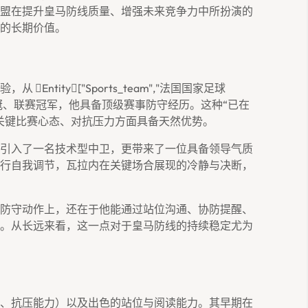
盟在提升皇马防线质量、增强未来竞争力中所扮演的
的长期价值。
ntity["sports_team","法国国家足球
欧冠、联赛冠军，他具备顶级赛事防守经历。这种“已在
关键比赛心态、对抗压力方面具备天然优势。
引入了一名技术型中卫，更带来了一位具备领导气质
行自我调节，瓦拉内在关键场合展现的冷静与决断，
防守动作上，还在于他能通过站位沟通、协防提醒、
。从长远来看，这一点对于皇马防线的持续稳定尤为
、抗压能力）以及出色的站位与阅读能力。其早期在