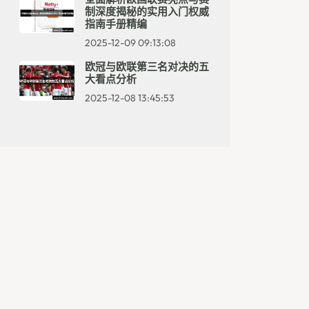
制深度揭秘的实用入门权威
指南手册精编
2025-12-09 09:13:08
欧冠与欧联第三名对决的五
大看点分析
2025-12-08 13:45:53