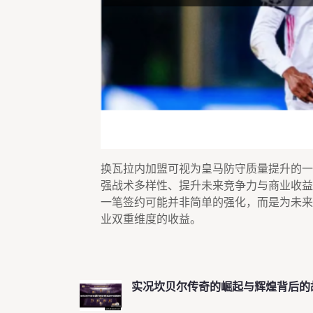
换瓦拉内加盟可视为皇马防守质量提升的一
强战术多样性、提升未来竞争力与商业收益
一笔签约可能并非简单的强化，而是为未来
业双重维度的收益。
实况坎贝尔传奇的崛起与辉煌背后的