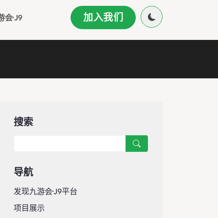
加入我们
会·J9
搜索
导航
发现九游会·J9平台
项目展示