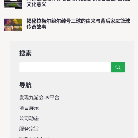
文化意义
揭秘拉梅尔鲍尔绰号三球的由来与背后家庭篮球
传奇故事
搜索
导航
发现九游会·J9平台
项目展示
公司动态
服务宗旨