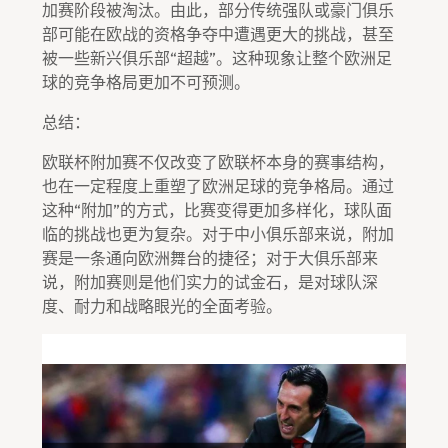
加赛阶段被淘汰。由此，部分传统强队或豪门俱乐
部可能在欧战的资格争夺中遭遇更大的挑战，甚至
被一些新兴俱乐部“超越”。这种现象让整个欧洲足
球的竞争格局更加不可预测。
总结：
欧联杯附加赛不仅改变了欧联杯本身的赛事结构，
也在一定程度上重塑了欧洲足球的竞争格局。通过
这种“附加”的方式，比赛变得更加多样化，球队面
临的挑战也更为复杂。对于中小俱乐部来说，附加
赛是一条通向欧洲舞台的捷径；对于大俱乐部来
说，附加赛则是他们实力的试金石，是对球队深
度、耐力和战略眼光的全面考验。