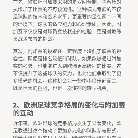
首先，欧联杯附加赛采用的是双回合制，主客场对
抗增加了比赛的不可预测性。这种模式考验的不仅
是球队的技术和战术水平，更重要的是在两个不同
的环境下，球队的适应能力和心理素质。因此，附
加赛不仅仅是对球员竞技状态的检验，更是对教练
员战术布置的挑战。
其次，附加赛的设置在一定程度上增强了联赛的包
容性。即便是排名较低的球队，如果能够通过附加
赛的考验，也能够进入到欧洲更高级别的比赛，这
不仅提升了这些球队的实力，也为他们争取到了更
多曝光的机会。这种机会对一些中小俱乐部而言，
既是巨大的挑战，也是一次潜在的转型机会。
2、欧洲足球竞争格局的变化与附加赛
的互动
近年来，欧洲足球的竞争格局发生了显著变化，欧
足联通过改革推动了更加多元化的球队参与形式。