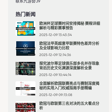
联系九游会·J9
热门新闻
欧洲杯足球赛时间安排揭秘 赛程详细
解析与精彩赛事预告
2025-12-09 13:43:34
欧冠法甲英超意甲联赛特色差异分析
及全球影响力比较
2025-12-09 12:14:36
探究波尔蒂足球俱乐部多名并存现象
背后历史文化渊源深度解析全景
2025-12-09 10:44:14
全面解析欧国联赛亮点与赛制深度揭
秘的实用入门权威指南手册精编
2025-12-09 09:13:08
欧冠与欧联第三名对决的五大看点分
析