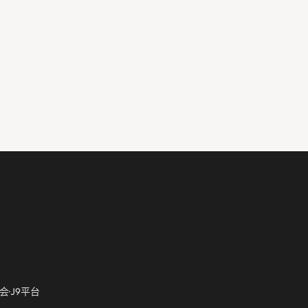
·J9平台