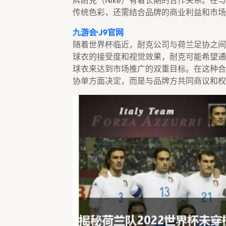
牌耐克（Nike）有着长期的合作关系。
传统色彩，还需结合品牌的商业利益和市场
九游会·J9官网
随着世界杯临近，耐克公司与荷兰足协之间
球衣的接受度和视觉效果，耐克可能希望通
球衣来达到市场推广的双重目标。在这种合
协单方面决定，而是与品牌方共同商议和权