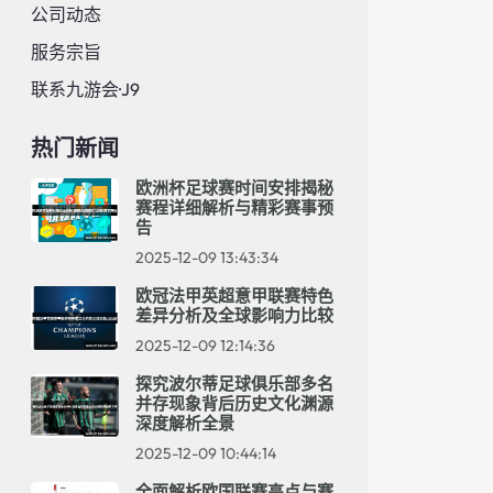
公司动态
服务宗旨
联系九游会·J9
热门新闻
欧洲杯足球赛时间安排揭秘
赛程详细解析与精彩赛事预
告
2025-12-09 13:43:34
欧冠法甲英超意甲联赛特色
差异分析及全球影响力比较
2025-12-09 12:14:36
探究波尔蒂足球俱乐部多名
并存现象背后历史文化渊源
深度解析全景
2025-12-09 10:44:14
全面解析欧国联赛亮点与赛