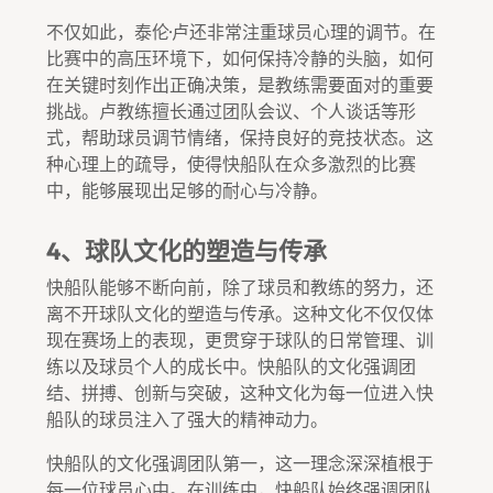
不仅如此，泰伦·卢还非常注重球员心理的调节。在
比赛中的高压环境下，如何保持冷静的头脑，如何
在关键时刻作出正确决策，是教练需要面对的重要
挑战。卢教练擅长通过团队会议、个人谈话等形
式，帮助球员调节情绪，保持良好的竞技状态。这
种心理上的疏导，使得快船队在众多激烈的比赛
中，能够展现出足够的耐心与冷静。
4、球队文化的塑造与传承
快船队能够不断向前，除了球员和教练的努力，还
离不开球队文化的塑造与传承。这种文化不仅仅体
现在赛场上的表现，更贯穿于球队的日常管理、训
练以及球员个人的成长中。快船队的文化强调团
结、拼搏、创新与突破，这种文化为每一位进入快
船队的球员注入了强大的精神动力。
快船队的文化强调团队第一，这一理念深深植根于
每一位球员心中。在训练中，快船队始终强调团队