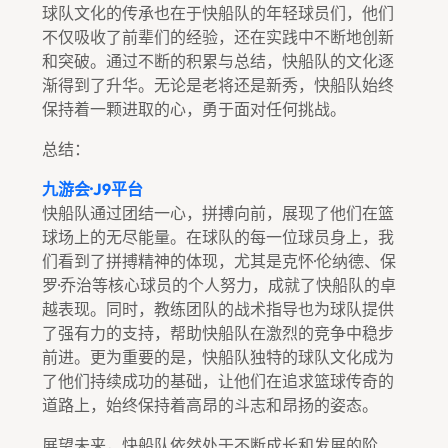
球队文化的传承也在于快船队的年轻球员们，他们
不仅吸收了前辈们的经验，还在实践中不断地创新
和突破。通过不断的积累与总结，快船队的文化逐
渐得到了升华。无论是老将还是新秀，快船队始终
保持着一颗进取的心，勇于面对任何挑战。
总结：
九游会·J9平台
快船队通过团结一心，拼搏向前，展现了他们在篮
球场上的无尽能量。在球队的每一位球员身上，我
们看到了拼搏精神的体现，尤其是克怀·伦纳德、保
罗·乔治等核心球员的个人努力，成就了快船队的卓
越表现。同时，教练团队的战术指导也为球队提供
了强有力的支持，帮助快船队在激烈的竞争中稳步
前进。更为重要的是，快船队独特的球队文化成为
了他们持续成功的基础，让他们在追求篮球传奇的
道路上，始终保持着高昂的斗志和昂扬的姿态。
展望未来，快船队依然处于不断成长和发展的阶