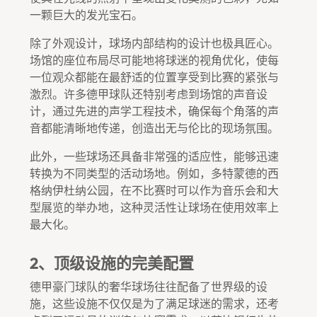
一颗巨大的发光宝石。
除了外观设计，球场内部结构的设计也极具匠心。
场馆的座位布局尽可能地将球迷的视角优化，使每
一位观众都能在最舒适的位置享受到比赛的紧张与
激烈。许多德甲球队还特别考虑到场馆的声音设
计，通过先进的声学工程技术，确保每个角落的声
音都能清晰地传递，创造出无与伦比的现场氛围。
此外，一些球场还具备非常强的适应性，能够迅速
转换为不同类型的活动场地。例如，多特蒙德的西
格纳伊杜纳公园，在不比赛时可以作为音乐会和大
型展览的举办地，这种灵活性让球场在使用效率上
最大化。
2、顶级设施的完美配置
德甲豪门球队的奢华球场往往配备了世界级的设
施，这些设施不仅仅是为了满足球迷的需求，还考