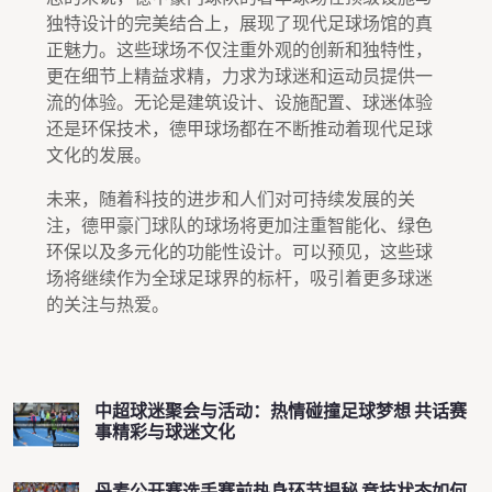
独特设计的完美结合上，展现了现代足球场馆的真
正魅力。这些球场不仅注重外观的创新和独特性，
更在细节上精益求精，力求为球迷和运动员提供一
流的体验。无论是建筑设计、设施配置、球迷体验
还是环保技术，德甲球场都在不断推动着现代足球
文化的发展。
未来，随着科技的进步和人们对可持续发展的关
注，德甲豪门球队的球场将更加注重智能化、绿色
环保以及多元化的功能性设计。可以预见，这些球
场将继续作为全球足球界的标杆，吸引着更多球迷
的关注与热爱。
中超球迷聚会与活动：热情碰撞足球梦想 共话赛
事精彩与球迷文化
丹麦公开赛选手赛前热身环节揭秘 竞技状态如何