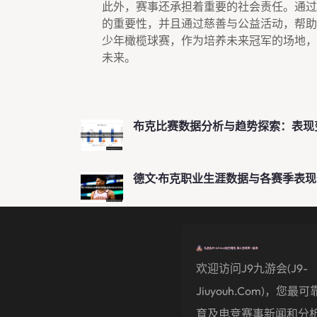
此外，赛事还承担着重要的社会责任。通过
的重要性，并且通过慈善与公益活动，帮助
少年橄榄球赛，作为培养未来冠军的场地，
未来。
布克比赛数据分析与趋势探索：表现
德文·布克职业生涯数据与各赛季表
欢迎访问j9九游会(j9-
Jiuyouh.com)，您最
育及电竞赛事新闻和分