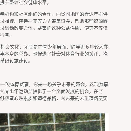
提升整体社会健康水平。
善机构和社区组织的合作，向贫困地区的青少年提供
过捐赠、慈善拍卖等方式筹集资金，帮助那些资源匮
过运动改变命运。赛事的这种公益性质，使其不仅仅
行者。
响社会文化，尤其是在青少年层面，倡导更多年轻人参
事本身的举办，也促进了社会对体育行业的关注，推
基础设施建设。
是一项体育赛事，它是一场关乎未来的盛会。这项赛事
为青少年运动员提供了一个全面发展的机会。在这
够塑造心理素质和道德品格，为未来的人生道路奠定