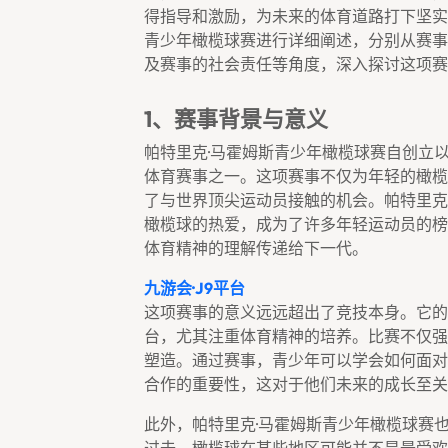
得指导和激励，为未来的体育道路打下坚实
青少年橄榄球赛进行详细阐述，分别从赛事
及赛事的社会责任等角度，深入探讨这项赛
1、赛事背景与意义
帕特里克·马霍姆斯青少年橄榄球赛自创立
体育赛事之一。这项赛事不仅为年轻的橄榄
了与世界顶尖运动员接触的机会。帕特里克
橄榄球的热爱，成为了许多年轻运动员的榜
体育精神的理解传递给下一代。
九游会·J9平台
这项赛事的意义远远超出了竞技本身。它的
台，尤其注重体育精神的培养。比赛不仅强
塑造。通过赛事，青少年可以学会如何面对
合作的重要性，这对于他们未来的成长至关
此外，帕特里克·马霍姆斯青少年橄榄球赛