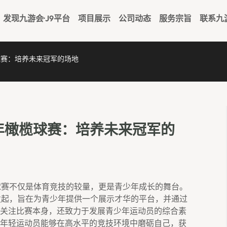
发现九游会·J9平台
项目展示
公司动态
服务宗旨
联系九游
球赛：培养未来冠军的场地
年橄榄球赛：培养未来冠军的
球赛不仅是体育竞技的较量，更是青少年成长的舞台。
发起，旨在为青少年提供一个展示才华的平台，并通过
关注比赛本身，还致力于发展青少年运动员的综合素
年轻运动员能够在高水平的竞技环境中磨砺自己，获