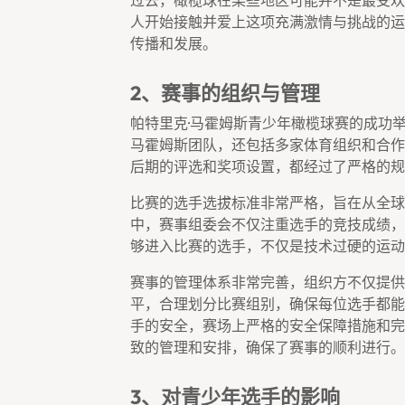
过去，橄榄球在某些地区可能并不是最受欢
人开始接触并爱上这项充满激情与挑战的运
传播和发展。
2、赛事的组织与管理
帕特里克·马霍姆斯青少年橄榄球赛的成功
马霍姆斯团队，还包括多家体育组织和合作
后期的评选和奖项设置，都经过了严格的规
比赛的选手选拔标准非常严格，旨在从全球
中，赛事组委会不仅注重选手的竞技成绩，
够进入比赛的选手，不仅是技术过硬的运动
赛事的管理体系非常完善，组织方不仅提供
平，合理划分比赛组别，确保每位选手都能
手的安全，赛场上严格的安全保障措施和完
致的管理和安排，确保了赛事的顺利进行。
3、对青少年选手的影响