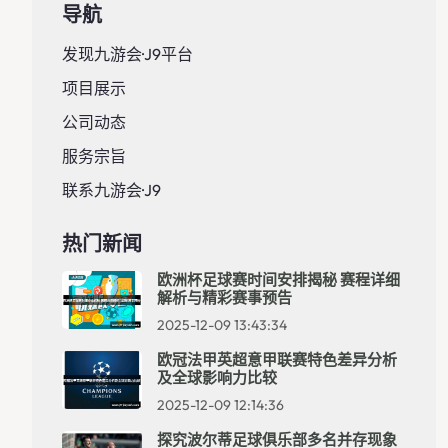
导航
发现九游会·J9平台
项目展示
公司动态
服务宗旨
联系九游会·J9
热门新闻
欧洲杯足球赛时间安排揭秘 赛程详细
解析与精彩赛事预告
2025-12-09 13:43:34
欧冠法甲英超意甲联赛特色差异分析
及全球影响力比较
2025-12-09 12:14:36
探究波尔蒂足球俱乐部多名并存现象