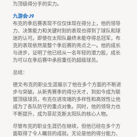
为顶级得分手的实力。
九游会·J9
布克的季后赛表现不仅仅体现在得分上，他的领导
力、决策能力和关键时刻的表现也得到了球队和球
迷的认可。即使在太阳队最终未能夺得总冠军，布
克的表现依然是整个季后赛的亮点之一。他的成长
与进步，证明了他已经从一名年轻的潜力股，成长
为可以在季后赛中承担重任的超级球员。
总结：
德文·布克的职业生涯展示了他在多个方面的不断进
步与突破。从新秀赛季的得分天才，到如今成为联
盟顶级球员，布克在进攻端的多样性和高效性让他
成为了各队防守的重点对象。同时，他的领导力也
不断提升，成为菲尼克斯太阳队的核心人物。
尽管布克的职业生涯仍在继续，但他已经在多个方
面取得了令人瞩目的成就。无论是他的得分能力、