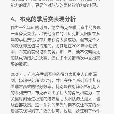
能力的提升，更是他对球队的整体影响力的体现。
4、布克的季后赛表现分析
作为一名年轻的球员，德文·布克在季后赛中的表现
一直备受关注。尽管他所在的菲尼克斯太阳队在多
年的季后赛征程中并未获得太多成功，但布克个人
的表现却是值得肯定的。尤其是在2021年季后赛
中，布克的表现堪称完美。那一年，他不仅帮助太
阳队成功闯入总决赛，还在多个关键场次中交出亮
眼的数据。
2021年，布克在季后赛中的得分表现令人印象深
刻，场均得分超过27分，并且在多个系列赛中都有
着非常高效的得分效率。特别是在对阵洛杉矶湖人
的系列赛中，布克表现出了巨大的勇气和毅力，在
关键时刻通过稳定的进攻帮助太阳队淘汰湖人，晋
级西部决赛。这一系列的高光时刻不仅让布克的季
后赛表现得到了广泛的认可，也进一步证明了他作