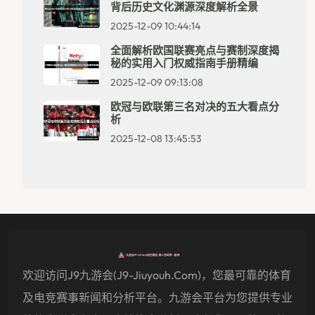
背后历史文化渊源深度解析全景
2025-12-09 10:44:14
全面解析欧国联赛亮点与赛制深度揭
秘的实用入门权威指南手册精编
2025-12-09 09:13:08
欧冠与欧联第三名对决的五大看点分
析
2025-12-08 13:45:53
欢迎访问j9九游会(j9-Jiuyouh.com)，您最可靠的体育
及电竞赛事新闻和分析平台。九游会平台为您提供专业