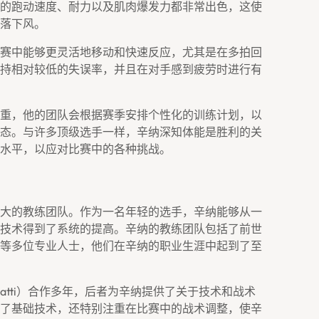
的跑动速度、耐力以及肌肉爆发力都非常出色，这使
落下风。
赛中能够更灵活地移动和快速反应，尤其是在多拍回
持相对较低的失误率，并且在对手感到疲劳时进行有
重，他的团队会根据赛季安排个性化的训练计划，以
态。与许多顶级选手一样，辛纳深知体能是胜利的关
水平，以应对比赛中的各种挑战。
大的教练团队。作为一名年轻的选手，辛纳能够从一
技术得到了系统的提高。辛纳的教练团队包括了前世
等多位专业人士，他们在辛纳的职业生涯中起到了至
 Piatti）合作多年，后者为辛纳提供了关于技术和战术
了基础技术，还特别注重在比赛中的战术调整，使辛