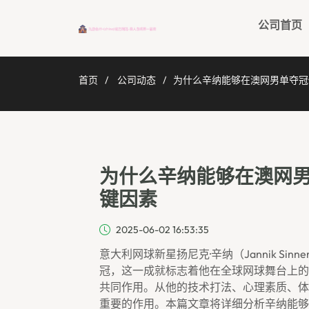
公司首页
首页
公司动态
为什么辛纳能够在澳网男单夺冠
为什么辛纳能够在澳网
键因素
2025-06-02 16:53:35
意大利网球新星扬尼克·辛纳（Jannik Si
冠，这一成就标志着他在全球网球舞台上的
共同作用。从他的技术打法、心理素质、体
重要的作用。本篇文章将详细分析辛纳能够