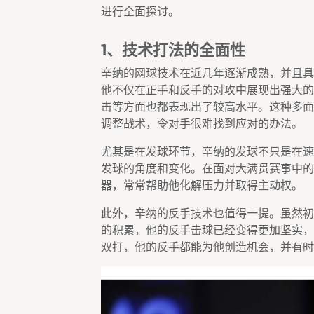
进行全面探讨。
1、技术打法的全面性
辛纳的网球技术在近几年逐渐成熟，并且具
他不仅在正手和反手的对攻中展现出强大的
击等方面也都表现出了较高水平。这种多面
调整战术，令对手很难找到应对的办法。
尤其是在发球环节，辛纳的发球不只是在速
发球的角度和变化。在面对大满贯赛事中的
器，常常帮助他化解压力并取得主动权。
此外，辛纳的反手技术也值得一提。虽然初
的积累，他的反手击球已经变得更加坚实，
双打，他的反手都能为他创造机会，并有时