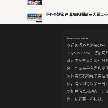
亚冬会短道速滑精彩瞬间 三大看点
欢迎访问j9九游会(j9-
Jiuyouh.com)，您最
育及电竞赛事新闻和分
台。九游会平台为您提
的体育联赛和电子竞技
析，确保您可以第一时
到相关信息和动态。九
育，精彩赛事不错过。