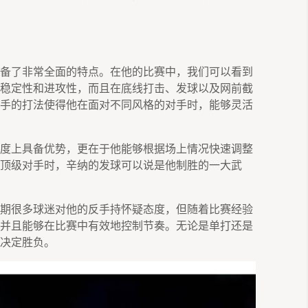
备了非常全面的特点。在他的比赛中，我们可以看到
稳定性和进攻性，而且在底线打击、发球以及网前截
手的打法使得他在面对不同风格的对手时，能够灵活
度上具备优势，更在于他能够根据场上情况快速调整
顶级对手时，辛纳的发球可以说是他制胜的一大武
期很多球迷对他的反手持怀疑态度，但随着比赛经验
并且能够在比赛中有效地控制节奏。无论是单打还是
决定胜负。