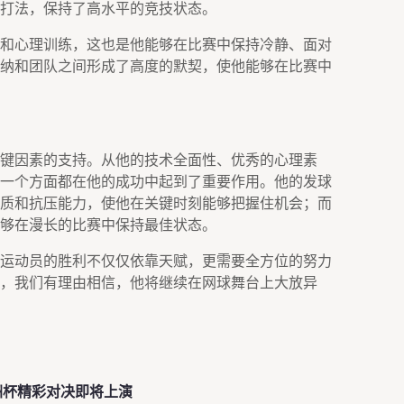
打法，保持了高水平的竞技状态。
和心理训练，这也是他能够在比赛中保持冷静、面对
纳和团队之间形成了高度的默契，使他能够在比赛中
键因素的支持。从他的技术全面性、优秀的心理素
一个方面都在他的成功中起到了重要作用。他的发球
质和抗压能力，使他在关键时刻能够把握住机会；而
够在漫长的比赛中保持最佳状态。
运动员的胜利不仅仅依靠天赋，更需要全方位的努力
，我们有理由相信，他将继续在网球舞台上大放异
亚洲杯精彩对决即将上演