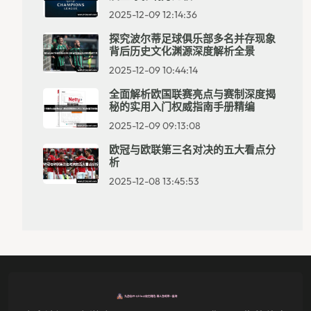
2025-12-09 12:14:36
探究波尔蒂足球俱乐部多名并存现象
背后历史文化渊源深度解析全景
2025-12-09 10:44:14
全面解析欧国联赛亮点与赛制深度揭
秘的实用入门权威指南手册精编
2025-12-09 09:13:08
欧冠与欧联第三名对决的五大看点分
析
2025-12-08 13:45:53