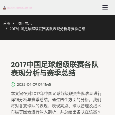
首页
项目展示
2017中国足球超级联赛各队表现分析与赛季总结
2017中国足球超级联赛各队
表现分析与赛季总结
2025-04-09 09:11:45
本文旨在对2017年中国足球超级联赛各队表现进行
详细分析与赛季总结。通过四个方面的分析，我们
将对各支球队的表现、表现亮点、球队管理及战术
布局等因素进行深入剖析，并总结出各队在该赛季