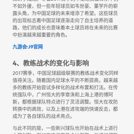
不如外援，但一些年轻球员如韦世豪、董学升的崭
露头角，为中国足球的未来增添了希望。这些球员
的出现标志着中国足球逐渐走向了自主培养的道
路，他们的成长也意味着本土球员将在未来的比赛
中扮演越来越重要的角色。
九游会·J9官网
4、教练战术的变化与影响
2017赛季，中国足球超级联赛的教练战术变化同样
值得关注。随着国内足球水平的不断提高，越来越
多的教练开始尝试多样化的战术布置和打法。在传
统强队中，广州恒大的李章洙和上海上港的博阿
斯，都根据球队特点进行了灵活调整。恒大在攻防
转换中的高效，以及上港在进攻端的快速反击，都
成为了各自球队的战术亮点。
与此不同的是，一些新兴球队也开始在战术上进行