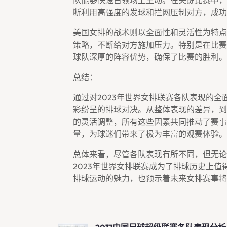
队能够快速占领场上主动。在关键比赛中，
断利用高强度的发球和拦网压制对方，成功
美国女排的战术则以全面性和灵活性为特点
策略，不断给对方施加压力。特别是在比赛
球队深厚的阵容优势，确保了比赛的胜利。
总结：
通过对2023年世界女排联赛各队表现的
彩纷呈的排球对决。从整体表现的差异，到
的灵活调整，所有这些因素共同推动了赛事
量，为球迷们带来了极为丰富的观赛体验。
总体来看，尽管各队表现有所不同，但无论
2023年世界女排联赛成为了排球历史上
排球运动的魅力，也预示着未来女排赛事将