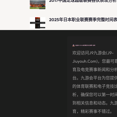
2017中国足球超级联赛各队表现分
2025年日本职业联赛赛季完整时间
欢迎访问j9九游会(j9-
Jiuyouh.com)，您最
育及电竞赛事新闻和分
台。九游会平台为您提
的体育联赛和电子竞技
析，确保您可以第一时
到相关信息和动态。九
育，精彩赛事不错过。