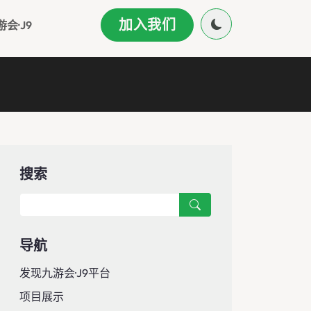
加入我们
会·J9
搜索
导航
发现九游会·J9平台
项目展示